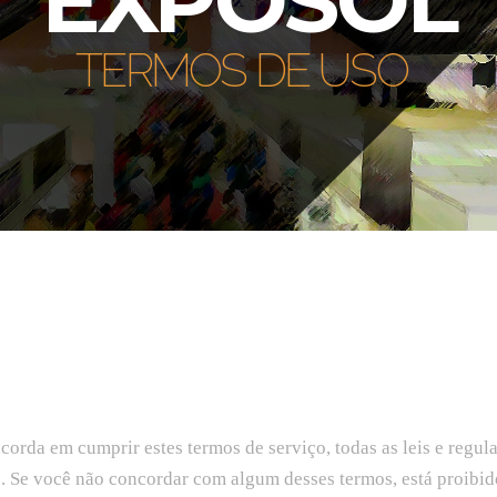
EXPOSOL
TERMOS DE USO
ncorda em cumprir estes termos de serviço, todas as leis e regu
s. Se você não concordar com algum desses termos, está proibido 