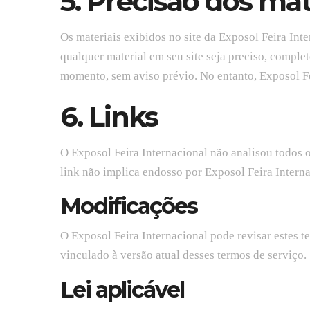
5. Precisão dos mat
Os materiais exibidos no site da Exposol Feira Int
qualquer material em seu site seja preciso, complet
momento, sem aviso prévio. No entanto, Exposol Fe
6. Links
O Exposol Feira Internacional não analisou todos o
link não implica endosso por Exposol Feira Internac
Modificações
O Exposol Feira Internacional pode revisar estes t
vinculado à versão atual desses termos de serviço.
Lei aplicável