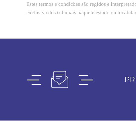
Estes termos e condições são regidos e interpretad
exclusiva dos tribunais naquele estado ou localida
PR