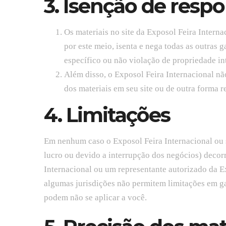
3. Isenção de resp
Os materiais no site da Exposol Feira Interna
por este meio, isenta e nega todas as outras 
específico ou não violação de propriedade int
Além disso, o Exposol Feira Internacional não
dos materiais em seu site ou de outra forma re
4. Limitações
Em nenhum caso o Exposol Feira Internacional ou s
lucro ou devido a interrupção dos negócios) decor
Internacional ou um representante autorizado da Ex
algumas jurisdições não permitem limitações em gar
podem não se aplicar a você.