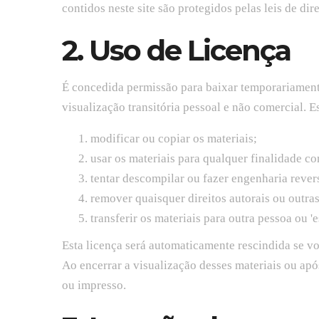
contidos neste site são protegidos pelas leis de dir
2. Uso de Licença
É concedida permissão para baixar temporariamente
visualização transitória pessoal e não comercial. E
modificar ou copiar os materiais;
usar os materiais para qualquer finalidade c
tentar descompilar ou fazer engenharia rever
remover quaisquer direitos autorais ou outra
transferir os materiais para outra pessoa ou '
Esta licença será automaticamente rescindida se vo
Ao encerrar a visualização desses materiais ou apó
ou impresso.