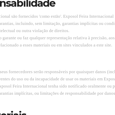
onsabilidade
cional são fornecidos 'como estão'. Exposol Feira Internacional 
garantias, incluindo, sem limitação, garantias implícitas ou co
electual ou outra violação de direitos.
 garante ou faz qualquer representação relativa à precisão, ao
lacionado a esses materiais ou em sites vinculados a este site.
eus fornecedores serão responsáveis por quaisquer danos (incl
rentes do uso ou da incapacidade de usar os materiais em Expo
posol Feira Internacional tenha sido notificado oralmente ou p
antias implícitas, ou limitações de responsabilidade por danos