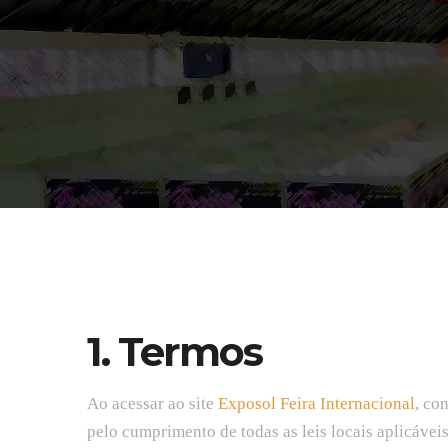
1. Termos
Ao acessar ao site
Exposol Feira Internacional
, co
pelo cumprimento de todas as leis locais aplicávei