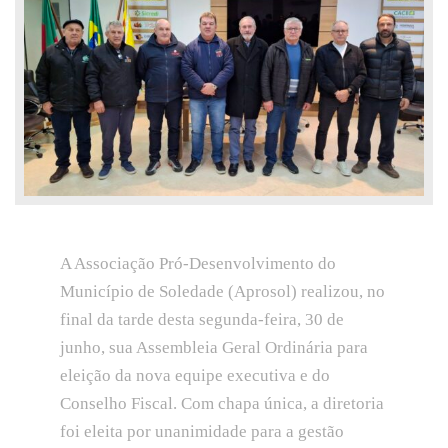
A Associação Pró-Desenvolvimento do
Município de Soledade (Aprosol) realizou, no
final da tarde desta segunda-feira, 30 de
junho, sua Assembleia Geral Ordinária para
eleição da nova equipe executiva e do
Conselho Fiscal. Com chapa única, a diretoria
foi eleita por unanimidade para a gestão